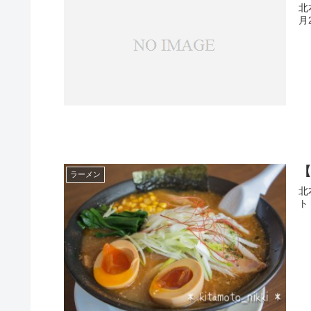
北
月2
ラーメン
北
トド